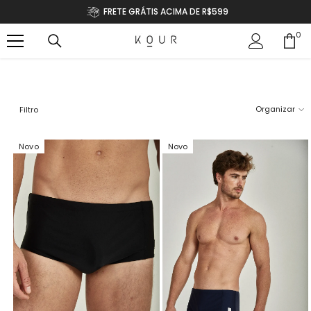
IR PARA O CONTEÚDO
FRETE GRÁTIS ACIMA DE R$599
0
0
ite
Organizar
Filtro
Novo
Novo