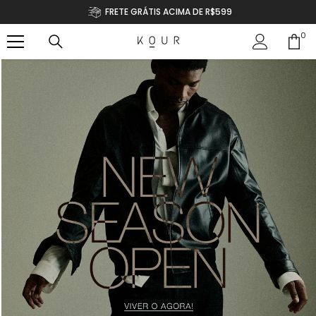
RETE GRÁTIS ACIMA DE R$599
IR PARA O CONTEÚDO
ENTREG
0
0
ite