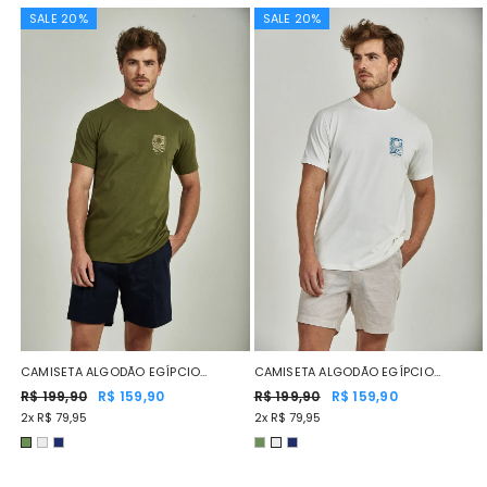
SALE 20%
SALE 20%
CAMISETA ALGODÃO EGÍPCIO
CAMISETA ALGODÃO EGÍPCIO
SURFER SOUL VERDE MUSGO
R$ 199,90
R$ 159,90
SURFER SOUL OFF WHITE
R$ 199,90
R$ 159,90
2x R$ 79,95
2x R$ 79,95