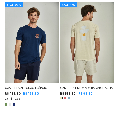
SALE 20%
SALE 47%
CAMISETA ALGODÃO EGÍPCIO
CAMISETA ESTONADA BALANCE AREIA
SURFER SOUL AZUL MARINHO
R$ 199,90
R$ 159,90
R$ 189,90
R$ 99,90
2x R$ 79,95