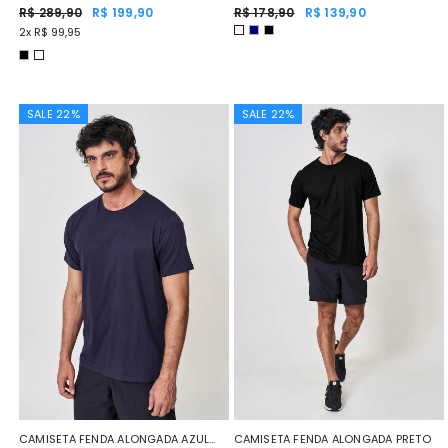
R$ 289,90
R$ 199,90
WHITE
R$ 178,90
R$ 139,90
2x R$ 99,95
SALE 22%
SALE 22%
CAMISETA FENDA ALONGADA AZUL
CAMISETA FENDA ALONGADA PRETO