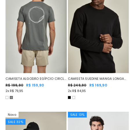
CAMISETA ALGODÃO EGÍPCIO CIRCLE
CAMISETA SUEDINE MANGA LONGA
CINZA CHUMBO
R$ 199,90
R$ 159,90
PRETO
R$ 249,90
R$ 169,90
2x R$ 79,95
2x R$ 84,95
Novo
SALE 13%
SALE 32%