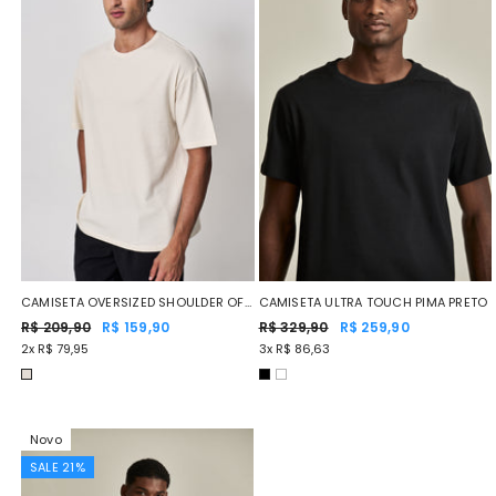
CAMISETA OVERSIZED SHOULDER OFF
CAMISETA ULTRA TOUCH PIMA PRETO
WHITE
R$ 209,90
R$ 159,90
R$ 329,90
R$ 259,90
2x R$ 79,95
3x R$ 86,63
Novo
SALE 21%