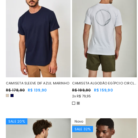
CAMISETA ALGODÃO EGÍPCIO CIRCLE
CAMISETA SLEEVE DIF AZUL MARINHO
BRANCA
R$ 199,90
R$ 159,90
R$ 178,90
R$ 139,90
2x R$ 79,95
SALE 20%
Novo
SALE 32%