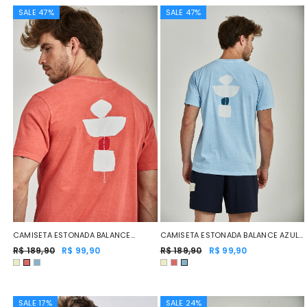
SALE 47%
SALE 47%
CAMISETA ESTONADA BALANCE
CAMISETA ESTONADA BALANCE AZUL
VERMELHO
R$ 189,90
R$ 99,90
CLARO
R$ 189,90
R$ 99,90
SALE 17%
SALE 24%