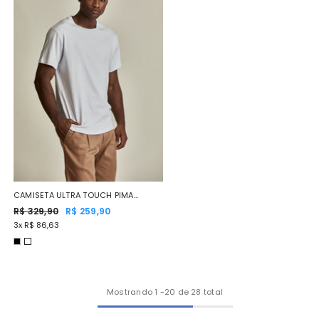
CAMISETA ULTRA TOUCH PIMA
BRANCO
R$ 329,90
R$ 259,90
3x R$ 86,63
Mostrando
1
-
20
de 28 total