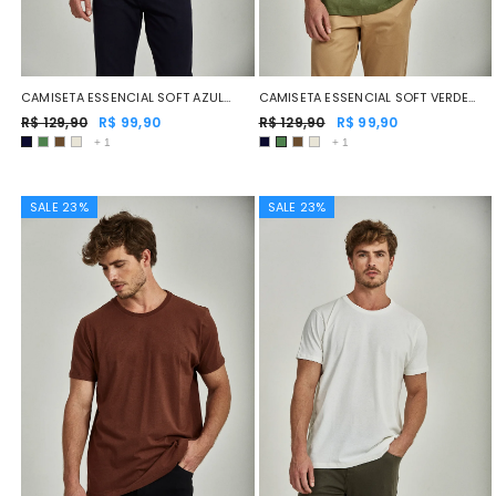
CAMISETA ESSENCIAL SOFT AZUL
CAMISETA ESSENCIAL SOFT VERDE
MARINHO
R$ 129,90
R$ 99,90
MUSGO
R$ 129,90
R$ 99,90
+
1
+
1
SALE 23%
SALE 23%