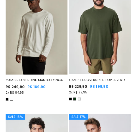
CAMISETA OVERSIZED DUPLA VERDE
CAMISETA SUEDINE MANGA LONGA
MUSGO
R$ 229,90
R$ 199,90
BRANCO
R$ 249,90
R$ 169,90
2x R$ 99,95
2x R$ 84,95
SALE 13%
SALE 17%