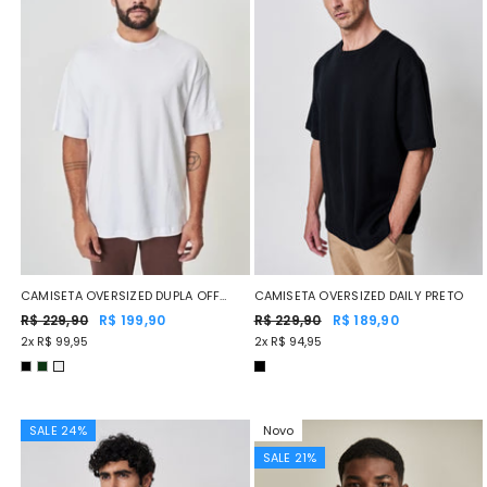
CAMISETA OVERSIZED DUPLA OFF
CAMISETA OVERSIZED DAILY PRETO
WHITE
R$ 229,90
R$ 199,90
R$ 229,90
R$ 189,90
2x R$ 99,95
2x R$ 94,95
SALE 24%
Novo
SALE 21%