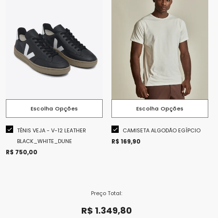
ESCOLHA OPÇÕES
Cor:
Off White
ESCOLHA OPÇÕES
Tamanho:
38
38
39
40
41
42
Tamanho:
P
43
Escolha Opções
Escolha Opções
P
M
G
GG
XGG
Se apresse! restam apenas 1
TÊNIS VEJA - V-12 LEATHER
CAMISETA ALGODÃO EGÍPCIO
Se apresse! restam apenas 5
BLACK_WHITE_DUNE
R$ 169,90
R$ 750,00
Preço Total:
R$ 1.349,80